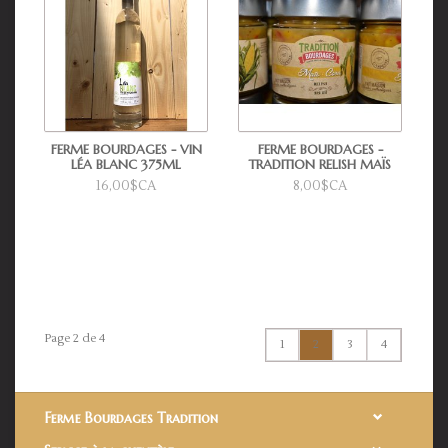
FERME BOURDAGES - VIN
FERME BOURDAGES -
LÉA BLANC 375ML
TRADITION RELISH MAÏS
16,00$CA
8,00$CA
Page 2 de 4
1
2
3
4
Ferme Bourdages Tradition