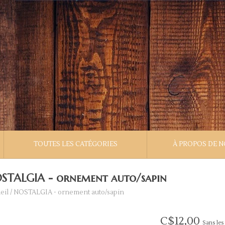
TOUTES LES CATÉGORIES
À PROPOS DE 
STALGIA - ornement auto/sapin
eil
/
NOSTALGIA - ornement auto/sapin
C$12,00
Sans les