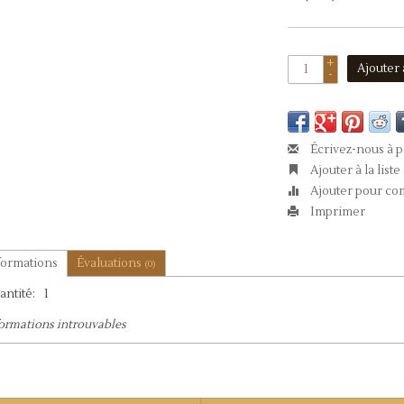
+
Ajouter 
-
Écrivez-nous à p
Ajouter à la liste
Ajouter pour co
Imprimer
formations
Évaluations
(0)
antité:
1
formations introuvables