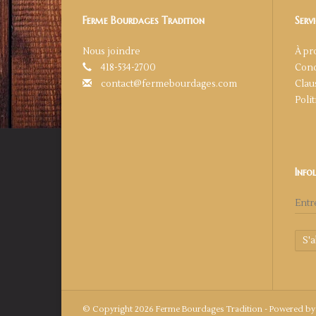
Ferme Bourdages Tradition
Servi
Nous joindre
À pr
418-534-2700
Cond
contact@fermebourdages.com
Clau
Poli
Info
S'
© Copyright 2026 Ferme Bourdages Tradition - Powered b