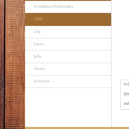
Confitures/Tartinades
VINS
Léa
Laura
Julia
Alexis
François
In
Qu
In