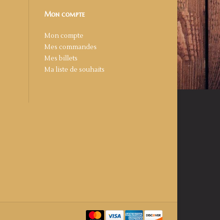
Mon compte
Mon compte
Mes commandes
Mes billets
Ma liste de souhaits