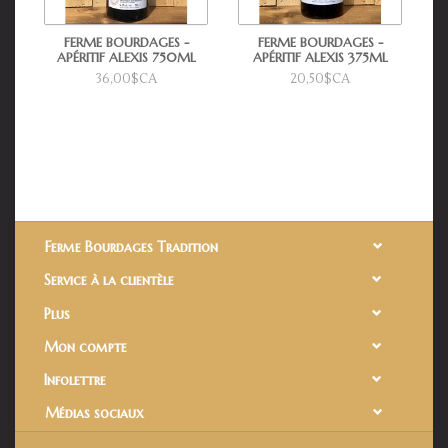
FERME BOURDAGES -
FERME BOURDAGES -
APÉRITIF ALEXIS 750ML
APÉRITIF ALEXIS 375ML
36,00$CA
20,50$CA
Ferme Bourdages Tradition
Service à la clientèle
Plus
Mon compte
Infolettre
Médias sociaux