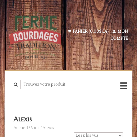
PANIER (0,00$CA)
MON
COMPTE
Alexis
Accueil
/
Vins
/
Alexis