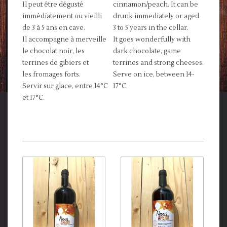
Il peut être dégusté
cinnamon/peach. It can be
immédiatement ou vieilli
drunk immediately or aged
de 3 à 5 ans en cave.
3 to 5 years in the cellar.
Il accompagne à merveille
It goes wonderfully with
le chocolat noir, les
dark chocolate, game
terrines de gibiers et
terrines and strong cheeses.
les fromages forts.
Serve on ice, between 14-
Servir sur glace, entre 14°C
17°C.
et 17°C.