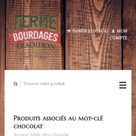
PANIER (0,00$CA)
MON
COMPTE
Produits associés au mot-clé
chocolat
Accueil
/
Mots-clés
/
chocolat