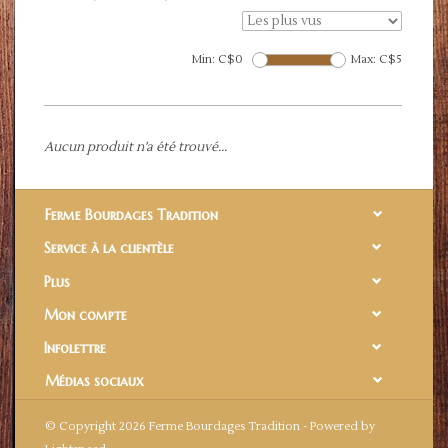
Min: C$
0
Max: C$
5
Aucun produit n'a été trouvé...
Ferme Bourdages Tradition
Service à la clientèle
Plus
Mon compte
Infolettre
Médias sociaux
© Copyright 2026 Ferme Bourdages Tradition - Powered by