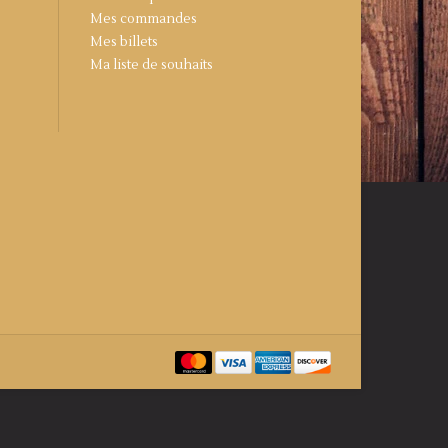
Mes commandes
Mes billets
Ma liste de souhaits