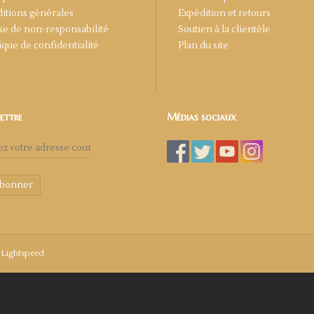
itions générales
Expédition et retours
se de non-responsabilité
Soutien à la clientèle
tique de confidentialité
Plan du site
lettre
Médias sociaux
abonner
y
Lightspeed