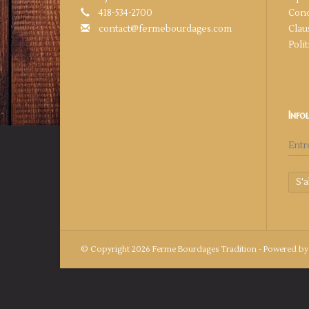
418-534-2700
Cond
contact@fermebourdages.com
Clau
Poli
Info
S'
© Copyright 2026 Ferme Bourdages Tradition - Powered b