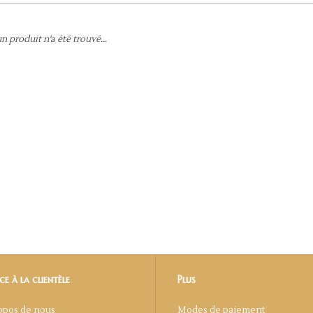
 produit n'a été trouvé...
ce à la clientèle
Plus
opos de nous
Modes de paiement