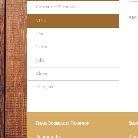
Confitures/Tartinades
Aucun
VINS
Léa
Laura
Julia
Alexis
François
Ferme Bourdages Tradition
Servi
Nous joindre
À pr