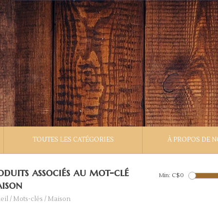
TOUTES LES CATÉGORIES
À PROPOS DE 
oduits associés au mot-clé
Min: C$
0
ison
eil
/
Mots-clés
/
Maison