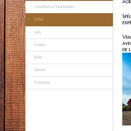
agr
Confitures/Tartinades
Spé
VINS
exp
Léa
Ven
ave
Laura
de l
Julia
Alexis
François