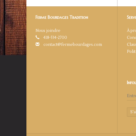
Ferme Bourdages Tradition
Servi
Nous joindre
À pr
418-534-2700
Cond
contact@fermebourdages.com
Clau
Poli
Info
S'